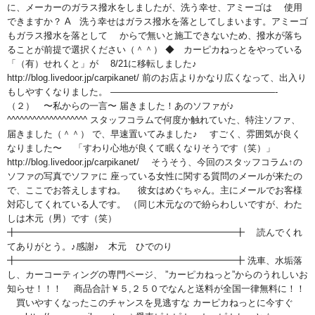
に、メーカーのガラス撥水をしましたが、洗う幸せ、アミーゴは 使用
できますか？ A 洗う幸せはガラス撥水を落としてしまいます。アミーゴ
もガラス撥水を落として からで無いと施工できないため、撥水が落ち
ることが前提で選択ください（＾＾） ◆ カーピカねっとをやっている
「（有）せれくと」が 8/21に移転しました♪
http://blog.livedoor.jp/carpikanet/ 前のお店よりかなり広くなって、出入り
もしやすくなりました。 ——————————————————-
（２） 〜私からの一言〜 届きました！あのソファが♪
^^^^^^^^^^^^^^^^^^^ スタッフコラムで何度か触れていた、特注ソファ、
届きました（＾＾） で、早速置いてみました♪ すごく、雰囲気が良く
なりました〜 「すわり心地が良くて眠くなりそうです（笑）」
http://blog.livedoor.jp/carpikanet/ そうそう、今回のスタッフコラム↑の
ソファの写真でソファに 座っている女性に関する質問のメールが来たの
で、ここでお答えしますね。 彼女はめぐちゃん。主にメールでお客様
対応してくれている人です。 （同じ木元なので紛らわしいですが、わた
しは木元（男）です（笑）
╋━━━━━━━━━━━━━━━━━━━━━━━━╋ 読んでくれ
てありがとう。♪感謝♪ 木元 ひでのり
╋━━━━━━━━━━━━━━━━━━━━━━━━╋ 洗車、水垢落
し、カーコーティングの専門ページ、 ”カーピカねっと”からのうれしいお
知らせ！！！ 商品合計￥５,２５０でなんと送料が全国一律無料に！！
買いやすくなったこのチャンスを見逃すな カーピカねっとに今すぐ