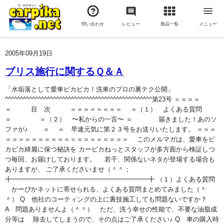
問い合わせ
レビュー
商品一覧
メニュー
2005年09月19日
ブリス施行に関するＱ＆Ａ
「水垢落として愛車ピカピカ！洗車のプロの裏テク公開」
^^^^^^^^^^^^^^^^^^^^^^^^^^^^^^^^^^^^^^^^^^^^^^^^^第23号 ＝＝＝＝
＝ 目 次 ＝＝＝＝＝＝＝＝ ＝（１） よくある質問
＝ ＝（２） 〜私からの一言〜 ＝ 届きました！あのソ
ファが♪ ＝ ＝ 早速元気に第２３号をお送りいたします。 ＝＝＝
＝＝＝＝＝＝＝＝＝＝＝＝＝＝＝＝＝＝＝ このメルマガは、愛車をピ
カピカ綺麗に保つ秘訣を カーピカねっとスタッフが多方面から検証しつ
つ毎回、お届けしております。 若干、関係ないネタが登場する場合も
ありますが、 ご了承くださいませ（＾＾；
╋━━━━━━━━━━━━━━━━━━━━━╋ （１）よくある質問
かーぴかネットに寄せられる、よくある質問まとめてみました（＾
＾） Q 他社のコーティングの上に裏技施工しても問題ないですか？
A 問題ありませんよ（＾＾） ただ、洗う幸せの性能で、不要な油脂成
分等は 除去してしまうので、その点はご了承ください♪ Q 車の購入時