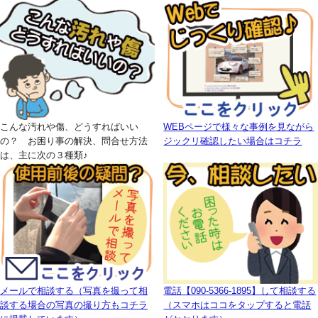
こんな汚れや傷、どうすればいい
WEBページで様々な事例を見ながら
の？ お困り事の解決、問合せ方法
ジックリ確認したい場合はコチラ
は、主に次の３種類♪
メールで相談する（写真を撮って相
電話【090-5366-1895】して相談する
談する場合の写真の撮り方もコチラ
（スマホはココをタップすると電話