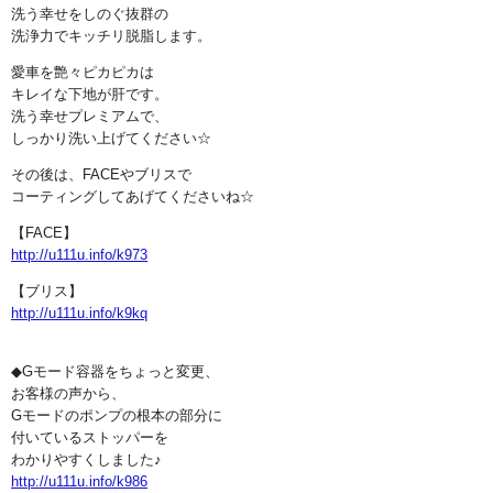
洗う幸せをしのぐ抜群の
洗浄力でキッチリ脱脂します。
愛車を艶々ピカピカは
キレイな下地が肝です。
洗う幸せプレミアムで、
しっかり洗い上げてください☆
その後は、FACEやブリスで
コーティングしてあげてくださいね☆
【FACE】
http://u111u.info/k973
【ブリス】
http://u111u.info/k9kq
◆Gモード容器をちょっと変更、
お客様の声から、
Gモードのポンプの根本の部分に
付いているストッパーを
わかりやすくしました♪
http://u111u.info/k986