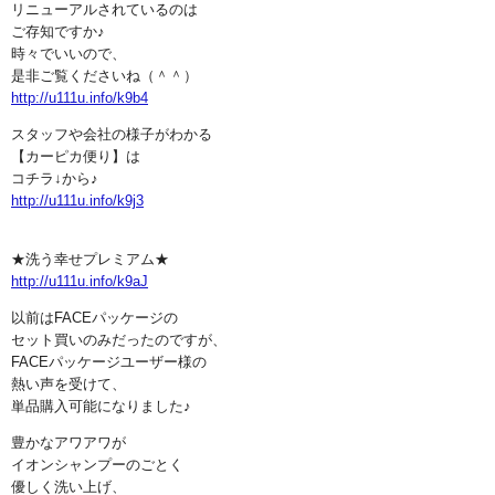
リニューアルされているのは
ご存知ですか♪
時々でいいので、
是非ご覧くださいね（＾＾）
http://u111u.info/k9b4
スタッフや会社の様子がわかる
【カーピカ便り】は
コチラ↓から♪
http://u111u.info/k9j3
★洗う幸せプレミアム★
http://u111u.info/k9aJ
以前はFACEパッケージの
セット買いのみだったのですが、
FACEパッケージユーザー様の
熱い声を受けて、
単品購入可能になりました♪
豊かなアワアワが
イオンシャンプーのごとく
優しく洗い上げ、