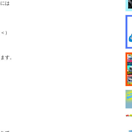
様には
＞＜）
います。
。