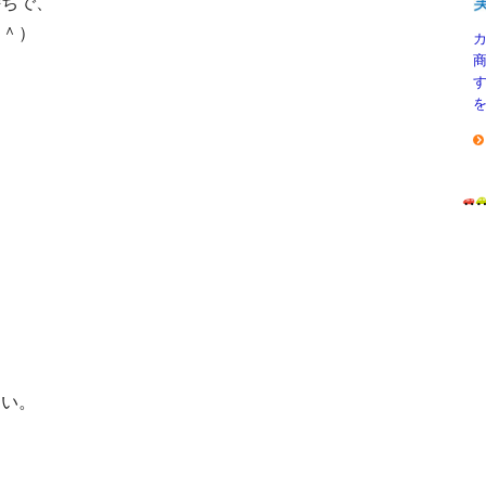
持ちで、
＾＾）
、
さい。
）