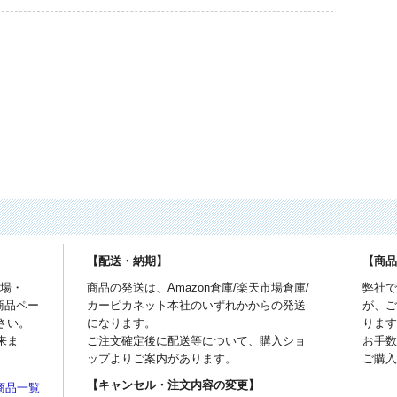
【配送・納期】
【商
市場・
商品の発送は、Amazon倉庫/楽天市場倉庫/
弊社
商品ペー
カーピカネット本社のいずれかからの発送
が、
さい。
になります。
りま
来ま
ご注文確定後に配送等について、購入ショ
お手
ップよりご案内があります。
ご購
【キャンセル・注文内容の変更】
商品一覧