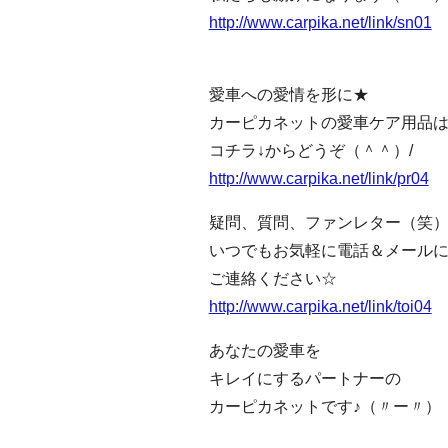
http://www.carpika.net/link/sn01
愛車への愛情を形に★
カーピカネットの愛車ケア用品
コチラ↓からどうぞ（＾＾）/
http://www.carpika.net/link/pr04
疑問、質問、ファンレター（笑
いつでもお気軽に電話＆メール
ご連絡ください☆
http://www.carpika.net/link/toi04
あなたの愛車を
キレイにするパートナーの
カーピカネットです♪（〃ー〃）