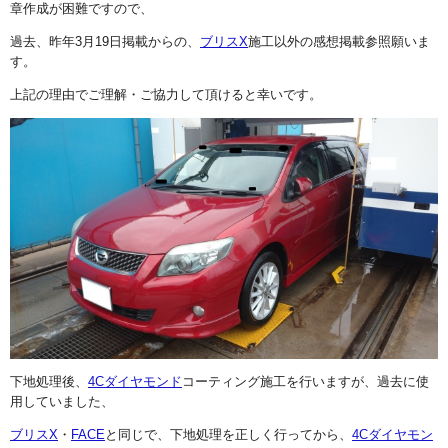
章作成が困難ですので、
過去、昨年3月19日掲載からの、
ブリスX
施工以外の感想掲載参照願いま
す。
上記の理由でご理解・ご協力して頂けると幸いです。
下地処理後、
4Cダイヤモンド
コーティング施工を行いますが、過去に使
用していました、
ブリスX
・
FACE
と同じで、下地処理を正しく行ってから、
4Cダイヤモン