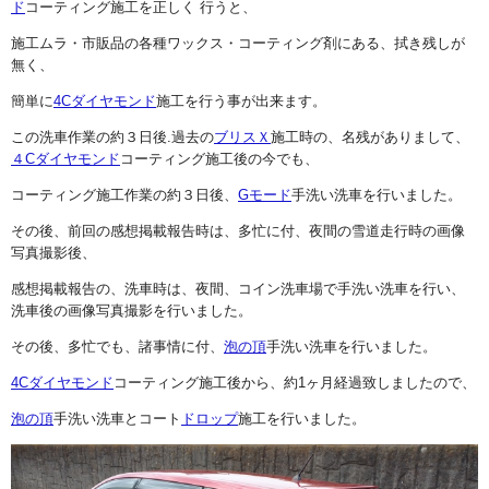
ド
コーティング施工を正しく 行うと、
施工ムラ・市販品の各種ワックス・コーティング剤にある、拭き残しが
無く、
簡単に
4Cダイヤモンド
施工を行う事が出来ます。
この洗車作業の約３日後.過去の
ブリスＸ
施工時の、名残がありまして、
４Cダイヤモンド
コーティング施工後の今でも、
コーティング施工作業の約３日後、
Gモード
手洗い洗車を行いました。
その後、前回の感想掲載報告時は、多忙に付、夜間の雪道走行時の画像
写真撮影後、
感想掲載報告の、洗車時は、夜間、コイン洗車場で手洗い洗車を行い、
洗車後の画像写真撮影を行いました。
その後、多忙でも、諸事情に付、
泡の頂
手洗い洗車を行いました。
4Cダイヤモンド
コーティング施工後から、約1ヶ月経過致しましたので、
泡の頂
手洗い洗車とコート
ドロップ
施工を行いました。