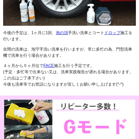
今後の予定は、1ヶ月に1回、
泡の頂
手洗い洗車とコート
ドロップ
施工を
行います。
合間の洗車は、泡守手洗い洗車を行いますが、常に多忙の為、門型洗車
機で洗車を行う場合があります。
４ヶ月から５ヶ月位で
FACE
施工を行う予定です。
(予定・多忙等で出来ない又は、洗車実践報告が遅れる場合があります。
この点はご了承下さい)
今後も洗車等でお世話になりますが宜しくお願い申し上げます(^-^)