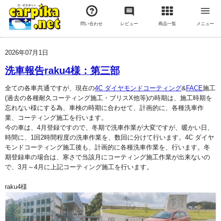
問い合わせ
レビュー
商品一覧
メニュー
2026年07月1日
洗車報告raku4様：第三部
全ての各車共通ですが、現在の
4C ダイヤモンドコーティング
&
FACE
施工
(過去の各種耐久コーティング施工・ブリスX他等)の時期は、施工時期を
忘れない様にする為、車検の時期に合わせて、計画的に、各種洗車作
業、コーティング施工を行います。
今の車は、4月登録ですので、冬期で洗車作業が大変ですが、暖かい日、
時間に、1回2時間程度の洗車作業を、数回に分けて行います。4C ダイヤ
モンドコーティング施工後も、計画的に各種洗車作業を、行います。冬
期登録車の場合は、寒さで当該月にコーティング施工作業が出来ないの
で、3月～4月に上記コーティング施工を行います。
raku4様