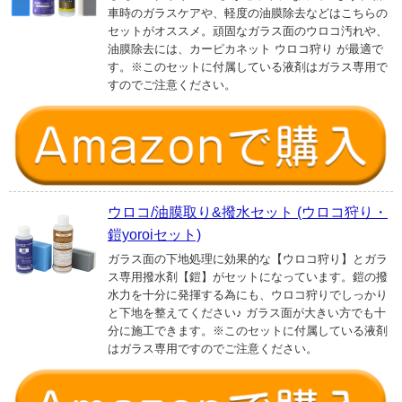
車時のガラスケアや、軽度の油膜除去などはこちらの
セットがオススメ。頑固なガラス面のウロコ汚れや、
油膜除去には、カーピカネット ウロコ狩り が最適で
す。※このセットに付属している液剤はガラス専用で
すのでご注意ください。
ウロコ/油膜取り&撥水セット (ウロコ狩り・
鎧yoroiセット)
ガラス面の下地処理に効果的な【ウロコ狩り】とガラ
ス専用撥水剤【鎧】がセットになっています。鎧の撥
水力を十分に発揮する為にも、ウロコ狩りでしっかり
と下地を整えてください♪ ガラス面が大きい方でも十
分に施工できます。※このセットに付属している液剤
はガラス専用ですのでご注意ください。