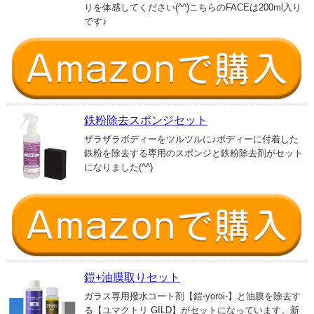
りを体感してください(^^)こちらのFACEは200ml入り
です♪
鉄粉除去スポンジセット
ザラザラボディーをツルツルに♪ボディーに付着した
鉄粉を除去する専用のスポンジと鉄粉除去剤がセット
になりました(^^)
鎧+油膜取りセット
ガラス専用撥水コート剤【鎧-yoroi-】と油膜を除去す
る【ユマクトリ GILD】がセットになっています。新