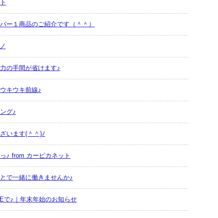
ト
バー１商品のご紹介です（＾＾）
)ノ
力の手間が省けます♪
ウキウキ前線♪
ング♪
います(＾＾)ﾉ
♪ from カーピカネット
とで一緒に働きませんか♪
CEで♪｜年末年始のお知らせ