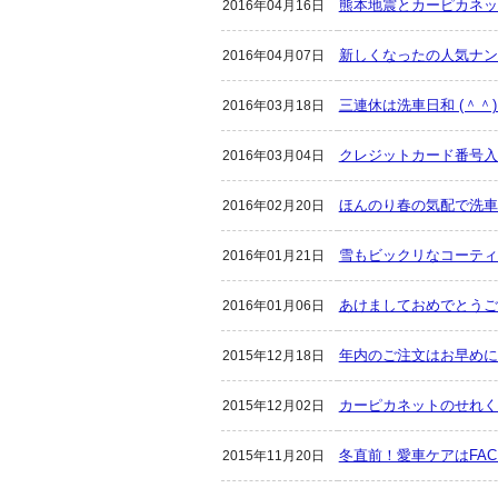
熊本地震とカーピカネッ
2016年04月16日
新しくなったの人気ナン
2016年04月07日
三連休は洗車日和 (＾＾
2016年03月18日
クレジットカード番号入
2016年03月04日
ほんのり春の気配で洗車
2016年02月20日
雪もビックリなコーティ
2016年01月21日
あけましておめでとうござ
2016年01月06日
年内のご注文はお早めにっ
2015年12月18日
カーピカネットのせれく
2015年12月02日
冬直前！愛車ケアはFA
2015年11月20日