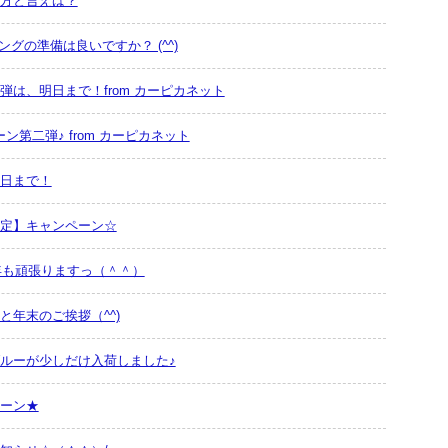
方と言えば？
ングの準備は良いですか？ (^^)
は、明日まで！from カーピカネット
ーン第二弾♪ from カーピカネット
日まで！
定】キャンペーン☆
7年も頑張りますっ（＾＾）
と年末のご挨拶（^^)
ルーが少しだけ入荷しました♪
ーン★