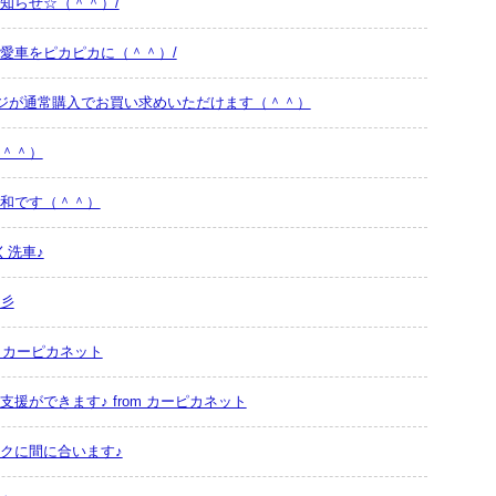
知らせ☆（＾＾）/
愛車をピカピカに（＾＾）/
ージが通常購入でお買い求めいただけます（＾＾）
＾＾）
和です（＾＾）
く洗車♪
彡
m カーピカネット
援ができます♪ from カーピカネット
クに間に合います♪