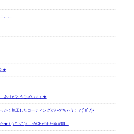
・。）
？★
★
、ありがとうございます★
かく施工したコーティングがハゲちゃう！？(ﾟﾛﾟﾉ)ﾉ
 / (ﾉ*ﾟ▽ﾟ)ﾉ FACEがまた新展開