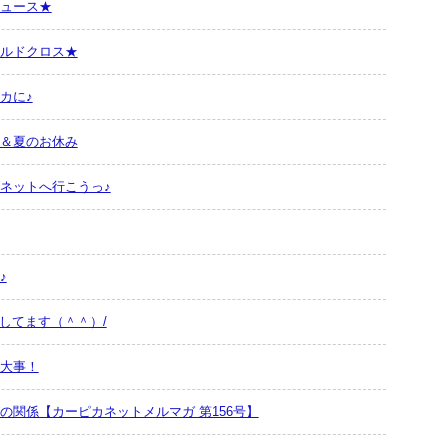
ュース★
ルドクロス★
カに♪
＆夏のお休み
ネットへ行こうっ♪
♪
業してます（＾＾）/
大事！
の関係【カーピカネットメルマガ 第156号】