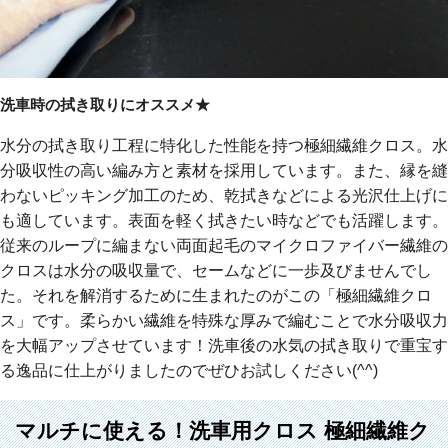
洗車時の拭き取りにオススメ★
水分の拭き取り工程に特化した性能を持つ極細繊維クロス。水
分吸収性の高い編み方と素材を採用しています。また、縁を縫
わないピッキング加工のため、乾拭きなどによる光沢仕上げに
も適しています。表面を軽く拭きたい時などでも活躍します。
従来のループに編まない両面起毛のマイクロファイバー繊維の
クロスは水分の吸収量で、セームなどに一歩及びませんでし
た。それを解消するために生まれたのがこの「極細繊維クロ
ス」です。柔らかい繊維を特殊な厚みで編むことで水分吸収力
を大幅アップさせています！洗車後の水気の拭き取りで重宝す
る逸品に仕上がりましたのでぜひお試しください(^^)
マルチに使える！洗車用クロス 極細繊維ク