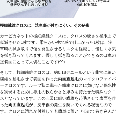
極細繊維クロスは、洗車傷が付きにくい。その秘密
カーピカネットの極細繊維クロスは、クロスの硬さを極限まで
低減させた1枚です。柔らかい生地感で仕上がった1枚は、洗
車時の拭き取りで傷を発生させるリスクを軽減し、優しく水気
を拭き取ってくれます。優しく拭き取ることができるのは車の
塗装面にとって大切なことです(^^)
そして、極細繊維クロスは、約0.18デニールという非常に細い
繊維を起毛させて表面を作った
両面直起毛
のマイクロファイバ
ークロスです。ループ状に織った繊維クロスに負けない保水性
を実現するために専用の軟らかさと厚みを持たせた特殊なクロ
スとなっています。この非常に細い繊維を起毛させて表面を作
った
両面直起毛
が、洗車傷の発生を防いでくれる秘密なので
す。クロスに汚れが付着しても簡単に落とせるので巻き込んだ