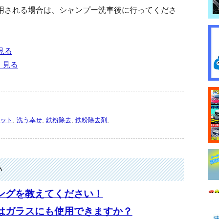
用される場合は、シャンプー洗車後に行ってくださ
見る
く見る
ット
,
洗う幸せ
,
鉄粉除去
,
鉄粉除去剤
,
い
ングを教えてください！
はガラスにも使用できますか？