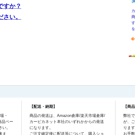
ですか？
ださい。
【配送・納期】
【商
市場・
商品の発送は、Amazon倉庫/楽天市場倉庫/
弊社
商品ペー
カーピカネット本社のいずれかからの発送
が、
さい。
になります。
りま
来ま
ご注文確定後に配送等について、購入ショ
お手