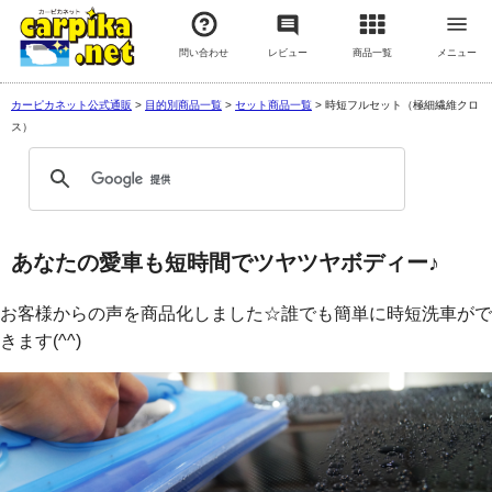
問い合わせ
レビュー
商品一覧
メニュー
カーピカネット公式通販
>
目的別商品一覧
>
セット商品一覧
>
時短フルセット（極細繊維クロ
ス）
あなたの愛車も短時間でツヤツヤボディー♪
お客様からの声を商品化しました☆誰でも簡単に時短洗車がで
きます(^^)