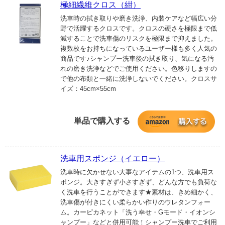
極細繊維クロス（紺）
洗車時の拭き取りや磨き洗浄、内装ケアなど幅広い分
野で活躍するクロスです。クロスの硬さを極限まで低
減することで洗車傷のリスクを極限まで抑えました。
複数枚をお持ちになっているユーザー様も多く人気の
商品です♪シャンプー洗車後の拭き取り、気になる汚
れの磨き洗浄などでご使用ください。色移りしますの
で他の布類と一緒に洗浄しないでください。クロスサ
イズ：45cm×55cm
単品で購入する
洗車用スポンジ（イエロー）
洗車時に欠かせない大事なアイテムの1つ、洗車用ス
ポンジ。大きすぎず小さすぎず、どんな方でも負荷な
く洗車を行うことができます★素材は、きめ細かく、
洗車傷が付きにくい柔らかい作りのウレタンフォー
ム。カーピカネット「洗う幸せ・Gモード・イオンシ
ャンプー」などと併用可能！シャンプー洗車でご利用