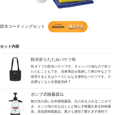
節水コーティングセット
セット内容
防水折りたたみバケツ8L
8Lタイプの防水バケツです。キャンバス地なので折り
たたむこともでき、洗車用品を収納して車の中などで
保管するときはケースにもなる便利なバケツです。※
在庫なくなり次第販売終了
ポンプ式噴霧器1L
耐久性の高い日本製噴霧器。1Lの水を入れることがで
き、タンク内の水もほとんど残らず噴霧出来る特殊構
造。高強度樹脂製品。重さも適切で重すぎず便利で