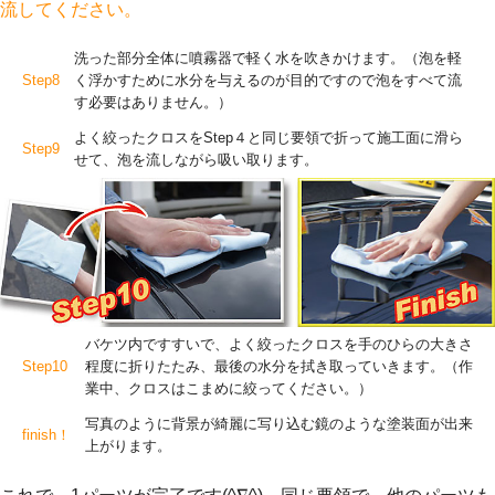
流してください。
洗った部分全体に噴霧器で軽く水を吹きかけます。（泡を軽
Step8
く浮かすために水分を与えるのが目的ですので泡をすべて流
す必要はありません。）
よく絞ったクロスをStep４と同じ要領で折って施工面に滑ら
Step9
せて、泡を流しながら吸い取ります。
バケツ内ですすいで、よく絞ったクロスを手のひらの大きさ
Step10
程度に折りたたみ、最後の水分を拭き取っていきます。（作
業中、クロスはこまめに絞ってください。）
写真のように背景が綺麗に写り込む鏡のような塗装面が出来
finish！
上がります。