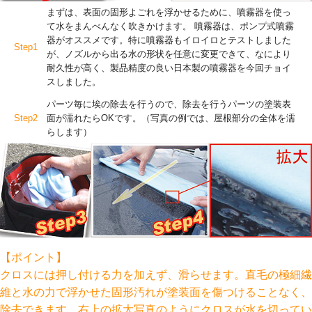
まずは、表面の固形よごれを浮かせるために、噴霧器を使っ
て水をまんべんなく吹きかけます。 噴霧器は、ポンプ式噴霧
器がオススメです。特に噴霧器もイロイロとテストしました
Step1
が、ノズルから出る水の形状を任意に変更できて、なにより
耐久性が高く、製品精度の良い日本製の噴霧器を今回チョイ
スしました。
パーツ毎に埃の除去を行うので、除去を行うパーツの塗装表
Step2
面が濡れたらOKです。（写真の例では、屋根部分の全体を濡
らします）
【ポイント】
クロスには押し付ける力を加えず、滑らせます。直毛の極細繊
維と水の力で浮かせた固形汚れが塗装面を傷つけることなく、
除去できます。右上の拡大写真のようにクロスが水を切ってい