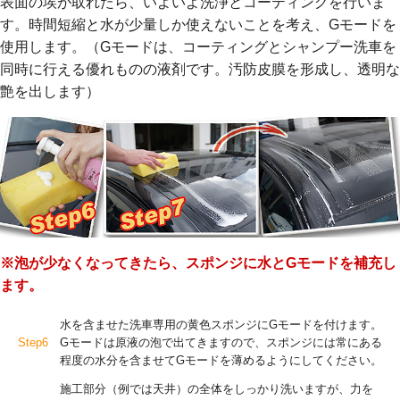
表面の埃が取れたら、いよいよ洗浄とコーティングを行いま
す。時間短縮と水が少量しか使えないことを考え、Gモードを
使用します。（Gモードは、コーティングとシャンプー洗車を
同時に行える優れものの液剤です。汚防皮膜を形成し、透明な
艶を出します）
※泡が少なくなってきたら、スポンジに水とGモードを補充し
ます。
水を含ませた洗車専用の黄色スポンジにGモードを付けます。
Step6
Gモードは原液の泡で出てきますので、スポンジには常にある
程度の水分を含ませてGモードを薄めるようにしてください。
施工部分（例では天井）の全体をしっかり洗いますが、力を