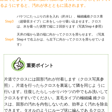
るようにすると、汚れが水とともに流されます。
バケツにたっぷりの水を入れ（約８L）、極細繊維クロス青
Step3
（超吸収タイプ）に水をしっかり吸い込ませます。クロス
は、水を吸った状態で縦に２回折ります（写真Step４参照）
天井の端から逆の端に向かってクロスを滑らせます。（写真
Step4
Step４で右上かは、ら左下に向かってクロスを滑らせていま
す）
重要ポイント
片道でクロスには固形汚れが付着します（クロス写真参
照）。片道を行ったらクロスを裏返して隣を同じよ うに
行います。往復したらしっかりバケツの中でもみ洗いして
クロスをすすいでください。直毛タイプの極細繊 維クロ
スは、固形の汚れを内包しないため、効率よく汚れを除去
できます。タオルのようにループ状に編んであ るクロス