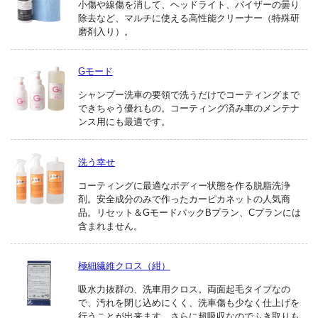
小傷や線傷を消して、ヘッドライト、バイザーの曇り
除去など、マルチに使える高性能クリーナー（特殊研
磨剤入り）。
Gモード
シャンプー洗車の要領で洗うだけでコーティングまで
できちゃう優れもの。コーティング済み車のメンテナ
ンス用にも最適です。
洗う幸せ
コーティングに最適なボディー状態を作る脱脂洗浄
剤。安全成分のみで作ったカーピカネットの人気商
品。リセット＆GモードパックBプラン、Cプランには
含まれません。
極細繊維クロス（紺）
吸水力抜群の、洗車用クロス。両面起毛タイプなの
で、汚れを閉じ込めにくく、洗車傷も少なく仕上げを
行うことが出来ます。さらに超吸収なのでふき取りも