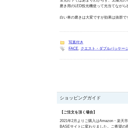
蛍光灯下ではあまりわからず、太陽光の
磨き用のLED投光機使って光当てなが
白い車の磨きは大変ですが効果は抜群で
写真付き
FACE
,
クエスト・ダブルパッケージ(1
ショッピングガイド
【ご注文を頂く場合】
2021年2月よりご購入はAmazon・楽天
BASEサイトに変わりました。ご希望の