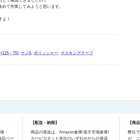
もとで確認できましたので
ら改めて作業してみようと思います。
すよ！
25・75)
,
ナノ6
,
ポリッシャー
,
マスキングテープ
【配送・納期】
【商
市場・
商品の発送は、Amazon倉庫/楽天市場倉庫/
弊社
商品ペー
カーピカネット本社のいずれかからの発送
が、