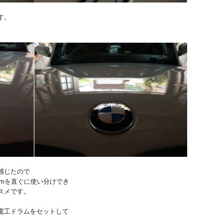
す。
感じたので
mmを直ぐに使い分けでき
スメです。
電工ドラムをセットして