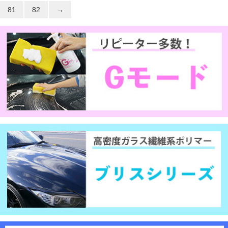
81
82
→