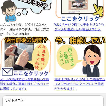
こんな汚れや傷、どうすればいい
WEBページで様々な事例を見ながら
の？ お困り事の解決、問合せ方法
ジックリ確認したい場合はコチラ
は、主に次の３種類♪
メールで相談する（写真を撮って相
電話【090-5366-1895】して相談する
談する場合の写真の撮り方もコチラ
（スマホはココをタップすると電話
に掲載しています）
がかかります）
サイトメニュー