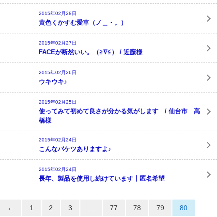
2015年02月28日
黄色くかすむ愛車（ノ＿・。）
2015年02月27日
FACEが断然いい。（≧∇≦） / 近藤様
2015年02月26日
ウキウキ♪
2015年02月25日
使ってみて初めて良さが分かる気がします / 仙台市 高
橋様
2015年02月24日
こんなバケツありますよ♪
2015年02月24日
長年、製品を使用し続けています┃匿名希望
←
1
2
3
…
77
78
79
80