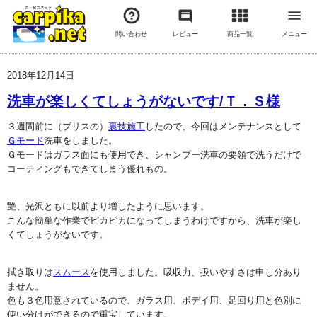
問い合わせ
レビュー
商品一覧
メニュー
2018年12月14日
洗車が楽しくてしょうがないです/Ｔ．Ｓ様
３週間前に（ブリスの）
裏技施工
したので、今回はメンテナンスとして
Ｇモード
洗車をしました。
Ｇモードはガラス面にも使用でき、シャンプー洗車の要領で洗うだけで
コーティングもできてしまう優れもの。
艶、光沢ともに以前より増したように思います。
こんな簡単な作業でピカピカになってしまうわけですから、洗車が楽し
くてしょうがないです。
拭き取りは
スムース
を使用しました。吸収力、扱いやすさは申し分あり
ません。
色も３色用意されているので、ガラス用、ボデイ用、足回り用と色別に
使い分けができるので重宝しています。