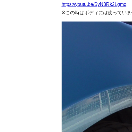
https://youtu.be/SyN3Rk2Lgmo
※この時はボディには使っていま