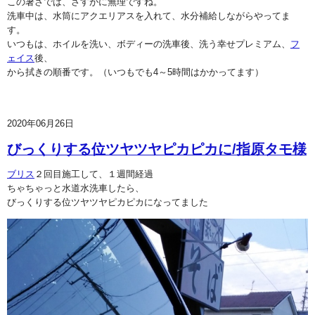
この暑さでは、さすがに無理ですね。
洗車中は、水筒にアクエリアスを入れて、水分補給しながらやってま
す。
いつもは、ホイルを洗い、ボディーの洗車後、洗う幸せプレミアム、
フ
ェイス
後、
から拭きの順番です。（いつもでも4～5時間はかかってます）
2020年06月26日
びっくりする位ツヤツヤピカピカに/指原タモ様
ブリス
２回目施工して、１週間経過
ちゃちゃっと水道水洗車したら、
びっくりする位ツヤツヤピカピカになってました