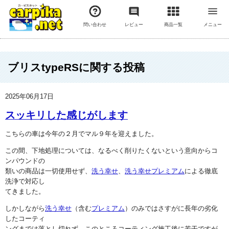
問い合わせ
レビュー
商品一覧
メニュー
ブリスtypeRSに関する投稿
2025年06月17日
スッキリした感じがします
こちらの車は今年の２月でマル９年を迎えました。
この間、下地処理については、なるべく削りたくないという意向からコ
ンパウンドの
類いの商品は一切使用せず、
洗う幸せ
、
洗う幸せプレミアム
による徹底
洗浄で対応し
てきました。
しかしながら
洗う幸せ
（含む
プレミアム
）のみではさすがに長年の劣化
したコーティ
ングまでは落とし切れず、このところコーティング施工後に若干ですが