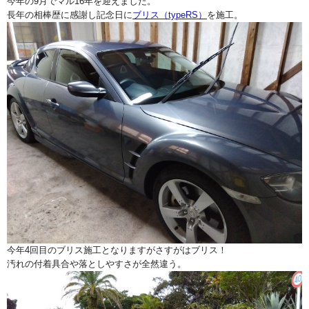
今年の9月でマル16年を迎えました。
長年の相棒歴に感謝し記念日に
ブリス（typeRS）
を施工。
今年4回目のブリス施工となりますがさすがはブリス！
汚れの付着具合や落としやすさが全然違う。