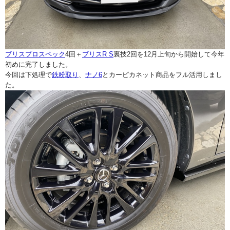
ブリスプロスペック
4回＋
ブリスR S
裏技2回を12月上旬から開始して今年
初めに完了しました。
今回は下処理で
鉄粉取り
、
ナノ6
とカーピカネット商品をフル活用しまし
た。