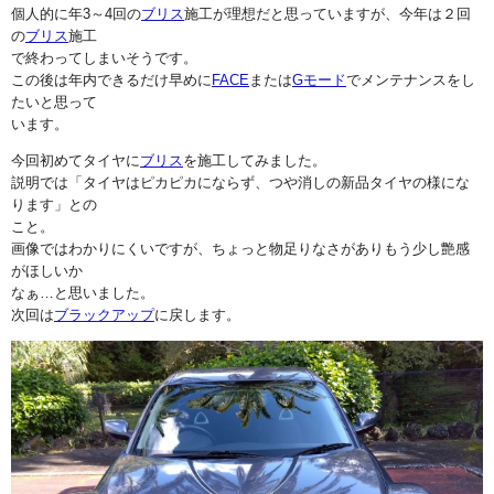
個人的に年3～4回の
ブリス
施工が理想だと思っていますが、今年は２回
の
ブリス
施工
で終わってしまいそうです。
この後は年内できるだけ早めに
FACE
または
Gモード
でメンテナンスをし
たいと思って
います。
今回初めてタイヤに
ブリス
を施工してみました。
説明では「タイヤはピカピカにならず、つや消しの新品タイヤの様にな
ります」との
こと。
画像ではわかりにくいですが、ちょっと物足りなさがありもう少し艶感
がほしいか
なぁ…と思いました。
次回は
ブラックアップ
に戻します。