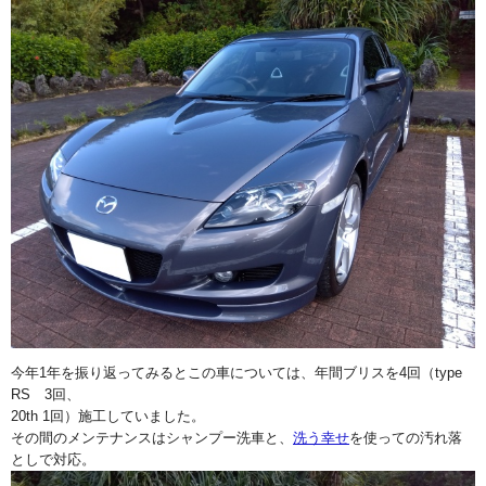
今年1年を振り返ってみるとこの車については、年間ブリスを4回（type
RS 3回、
20th 1回）施工していました。
その間のメンテナンスはシャンプー洗車と、
洗う幸せ
を使っての汚れ落
としで対応。