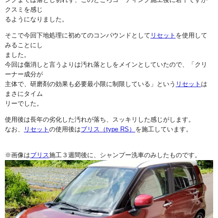
クスミを感じ
るようになりました。
そこで今回下地処理に初めてのコンパウンドとして
リセット
を使用して
みることにし
ました。
今回は傷消しと言うよりは汚れ落としをメインとしていたので、「クリ
ーナー成分が
主体で、研磨剤の効果も必要最小限に制限している」という
リセット
は
まさにタイム
リーでした。
使用後は長年の劣化した汚れが落ち、スッキリした感じがします。
なお、
リセット
の使用後は
ブリス（type RS）
を施工しています。
※画像は
ブリス
施工３週間後に、シャンプー洗車のみしたものです。