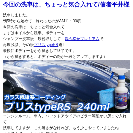
今回の洗車は、ちょっと気合入れて/信者平井様
洗車しました。
朝5時から始めて、終わったのがAM11：00頃
今回の洗車は、ちょっと気合入れて
まずはホイルから洗車、ボディーを
シャンプー洗車後、鉄粉取りして、
洗う幸せプレミアム
で
再度脱脂、その後
ブリスtypeRS
施工、
最後にボディーをから拭きして終了です。
（から拭きすると、ボディーの艶が一段とアップしますよ）
エンジンルーム、車内、バックドアやドアのピラー等細かい所まで入れ
て
洗車してますが、この暑さがなければ、もう少しやっていましたね