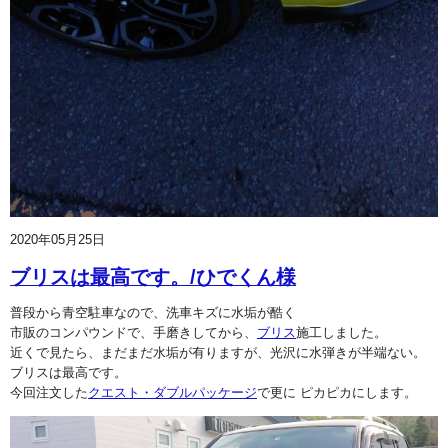
2020年05月25日
ブリスは最高です。/ひでくん様
普段から青空駐車なので、洗車キズに水垢が酷く
市販のコンパウンドで、手磨きしてから、
ブリス
施工しました。
近くで見たら、まだまだ水垢が有りますが、光沢に水弾きが半端ない。
ブリスは最高です。
今回注文した
クエスト・ダブルパッケージ
で更に ピカピカにします。