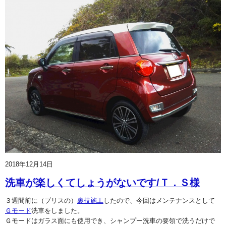
2018年12月14日
洗車が楽しくてしょうがないです/Ｔ．Ｓ様
３週間前に（ブリスの）
裏技施工
したので、今回はメンテナンスとして
Ｇモード
洗車をしました。
Ｇモードはガラス面にも使用でき、シャンプー洗車の要領で洗うだけで