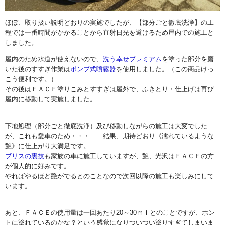
ほぼ、取り扱い説明どおりの実施でしたが、【部分ごと徹底洗浄】の工
程では一番時間がかかることから直射日光を避けるため屋内での施工と
しました。
屋内のため水道が使えないので、
洗う幸せプレミアム
を塗った部分を磨
いた後のすすぎ作業は
ポンプ式噴霧器
を使用しました。（この商品けっ
こう便利です。）
その後はＦＡＣＥ塗りこみとすすぎは屋外で、ふきとり・仕上げは再び
屋内に移動して実施しました。
下地処理（部分ごと徹底洗浄）及び移動しながらの施工は大変でした
が、これも愛車のため・・・ 結果、期待どおり《濡れているような
艶》に仕上がり大満足です。
ブリスの裏技
も家族の車に施工していますが、艶、光沢はＦＡＣＥの方
が個人的に好みです。
やればやるほど艶がでるとのことなので次回以降の施工も楽しみにして
います。
あと、ＦＡＣＥの使用量は一回あたり20～30ｍｌとのことですが、ホン
トに塗れているのかな？という感覚になりついつい塗りすぎてしまいま