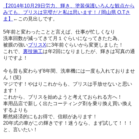
【2014年10月29日労力、輝き、塗装保護いろんな観点から
みても、ブリスは完璧だと私は思います！ / 岡山県 O.Tさ
ま】
←この見出しです。
5年前と変わったことと言えば、仕事が忙しくなり
洗車回数が減ってきて月１ぐらいになってきたた為、
被膜の強い
ブリスX
に3年前ぐらいから変更しました！
これで、
裏技施工
は年2回になりましたが、輝きは写真の通
りですよ！
今も昔も変わらず8年間、洗車機には一度も入れておりませ
ん！(笑)
マジです！やはりこれからも、ブリスは手放せないと思い
ます！
これから、ブリスを始めようと考えておられる方へ！
車用品店で新しく出たコーティング剤を乗り換え買い換え
するよりも
断然経済的にもお得で、信頼があります！
20年式の車がこの輝きです！迷うなら、まず試して！！！
と、言いたい！