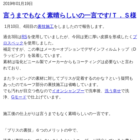
2019年01月19日
言うまでもなく素晴らしいの一言です/Ｔ．Ｓ様
1月10日、4回目の
裏技施工
をしましたので報告します。
過去3回は
RS
を使用していましたが、今回は更に厚い皮膜を形成したく
プ
ロスペック
を使用しました。
補足ですが、この車はメーカーオプションでデザインフィルムトップ（D
ラッピング）を装着しています。
素材は塩化ビニール製でメーカーからもコーティングは必要ないと言わ
れており、
またラッピングの素材に対してブリスが定着するのかな？という疑問も
あったのでルーフ部分の裏技施工は省略しています。
でも汚れが目立つ色なので
イオンシャンプー
で洗車後、
洗う幸せ
で洗
浄、
Gモード
で仕上げています。
施工後の仕上がりは言うまでもなく素晴らしいの一言です。
「ブリスの裏技」６つのメリットの中で、