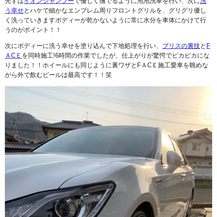
先ずは
イオンシャンプー
で優しく撫でるように泡泡洗車を行い、次に
洗
う幸せ
とハケで細かなエンブレム周りフロントグリルを、グリグリ優し
く洗っていきますボディーが乾かないように常に水分を車体にかけて行
うのがポイント！！
次にボディーに洗う幸せを塗り込んで下地処理を行い、
ブリスの裏技
と
F
ＡCＥ
を同時施工!6時間の作業でしたが、仕上がりが驚愕でピカピカにな
りました！！ホイールにも同じように裏ワザとFＡCＥ施工愛車を眺めな
がら外で飲むビールは最高です！！笑