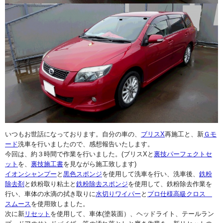
いつもお世話になっております。自分の車の、
ブリスX
再施工と、新
Ｇモ
ード
洗車を行いましたので、感想報告いたします。
今回は、約３時間で作業を行いました。(ブリスXと
裏技パーフェクトセ
ット
を、
裏技施工書
を見ながら施工致します)
イオンシャンプー
と
黒色スポンジ
を使用して洗車を行い、洗車後、
鉄粉
除去剤
と鉄粉取り粘土と
鉄粉除去スポンジ
を使用して、鉄粉除去作業を
行い、車体の水滴の拭き取りに
水切りワイパー
と
プロ仕様高級クロス
スムース
を使用致しました。
次に新
リセット
を使用して、車体(塗装面）、ヘッドライト、テールラン