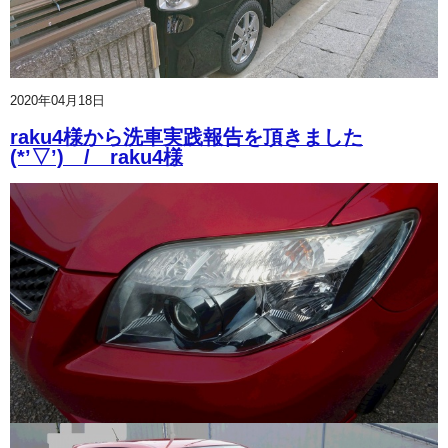
2020年04月18日
raku4様から洗車実践報告を頂きました
(*’▽’) / raku4様