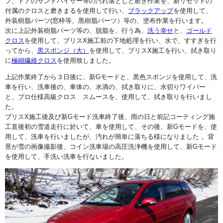
プ、ドアのサンドバイザー等の汚れ落としと磨き作業を、新リセットの
付属のクロスと磨きまるを使用して行い、
ブラックアップ
を使用して、
外装樹脂パーツ(窓枠等、黒樹脂パーツ）等の、塗布作業を行います。
次に上記外装樹脂パーツ等の、脱脂を、行う為、
洗う幸せ
と、
ゴールド
クロス
を使用して、ブリスX施工前の下地処理を行い、水で、すすぎを行
ってから、
黒スポンジ（大）
を使用して、ブリスX施工を行い、拭き取り
に
極細繊維クロス
を使用致しました。
上記作業終了から３日後に、新Gモードと、黒色スポンジを使用して、洗
車を行い、洗車後の、車体の、水滴の、拭き取りに、水切りワイパー
と、プロ仕様高級クロス スムースを、使用して、拭き取りを行いまし
た。
ブリスX施工後及び新Gモード洗車終了後、雨の日と前記コーティング施
工直後初の雪道走行に於いて、車を使用して、その後、新Gモードを、使
用して、洗車を行いましたが、汚れが簡単に落ちる様になりました 。背
景が雪の画像撮影後、コイン洗車場の高圧洗浄機を使用して、新Gモード
を使用して、手洗い洗車を行ないました。