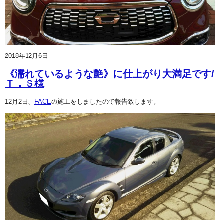
2018年12月6日
《濡れているような艶》に仕上がり大満足です/
Ｔ．Ｓ様
12月2日、
FACE
の施工をしましたので報告致します。