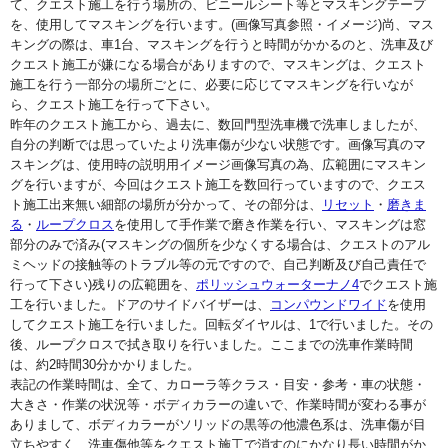
て、クエスト施工を行う場所の、ビニールシート等とマスキングテープ
を、使用してマスキングを行います。(画像写真参照・イメージ)尚、マス
キングの際は、車1台、マスキングを行うと時間がかかるのと、洗車及び
クエスト施工が嫌になる場合がありますので、マスキングは、クエスト
施工を行う一部分の場所ごとに、必要に応じてマスキングを行いなが
ら、クエスト施工を行って下さい。
昨年のクエスト施工から、過去に、数回門型洗車機で洗車しましたが、
自分の判断では思っていたより洗車傷が少ない状態です。画像写真のマ
スキングは、使用時の説明用イメージ画像写真の為、広範囲にマスキン
グを行いますが、今回はクエスト施工を数回行っていますので、クエス
ト施工出来無い細部の場所が分かって、その部分は、
リセット
・
磨きま
る
・
ループクロス
を使用して手作業で磨き作業を行い、マスキングは窓
部分のみで済み(マスキングの個所を少なくする場合は、クエストのアル
ミヘッドの接触等のトラブル等の元ですので、自己判断及び自己責任で
行って下さい)残りの広範囲を、
ポリッシュウォーターナノ4
でクエスト施
工を行いました。ドアのサイドバイザーは、
コンパウンドワイド
を使用
してクエスト施工を行いました。回転ダイヤルは、1で行いました。その
後、ループクロスで拭き取りを行いました。ここまでの洗車作業時間
は、約2時間30分かかりました。
表記の作業時間は、全て、カローラ等クラス・目安・参考・車の状態・
大きさ・作業の状況等・ボディカラーの違いで、作業時間が変わる事が
ありまして、ボディカラーがソリッドの黒等の他濃色系は、洗車傷が目
立ちやすく、洗車傷他等をクエスト施工で消すのにかなり長い時間がか