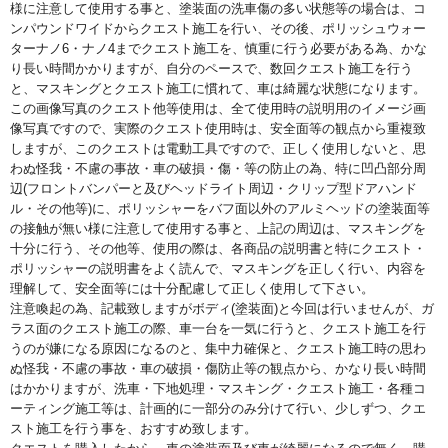
様に注意して使用する事と、塗装面の洗車傷の多い状態等の場合は、コ
ンパウンドワイドからクエスト施工を行い、その後、ポリッシュウォー
ターナノ6・ナノ4までクエスト施工を、慎重に行う必要がある為、かな
り長い時間かかりますが、自分のペースで、数回クエスト施工を行う
と、マスキングとクエスト施工に慣れて、車は綺麗な状態になります。
この画像写真のクエスト他等使用は、全て使用時の説明用のイメージ画
像写真ですので、実際のクエスト使用時は、安全面等の観点から重複致
しますが、このクエストは電動工具ですので、正しく使用しないと、思
わぬ怪我・不慮の事故・車の破損・傷・等の防止の為、特に凹凸部分周
辺(フロントバンパーと及びヘッドライト周辺・クリップ型ドアハンド
ル・その他等)に、ポリッシャーをバフ面以外のアルミヘッドの塗装面等
の接触が無い様に注意して使用する事と、上記の周辺は、マスキングを
十分に行う、その他等、使用の際は、各商品の説明書と特にクエスト・
ポリッシャーの説明書をよく読んで、マスキングを正しく行い、内容を
理解して、安全面等には十分配慮して正しく使用して下さい。
注意喚起の為、記載致しますがボディ(塗装面)と今回は行いませんが、ガ
ラス面のクエスト施工の際、車一台を一気に行うと、クエスト施工を行
うのが嫌になる原因になるのと、集中力確保と、クエスト施工時の思わ
ぬ怪我・不慮の事故・車の破損・傷防止等の観点から、かなり長い時間
はかかりますが、洗車・下地処理・マスキング・クエスト施工・各種コ
ーティング施工等は、計画的に一部分のみ分けて行い、少しずつ、クエ
スト施工を行う事を、おすすめ致します。