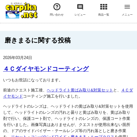
問い合わせ
レビュー
商品一覧
メニュー
磨きまるに関する投稿
2026年03月24日
４Ｃダイヤモンドコーティング
いつもお世話になっております。
前途のクエスト施工後、
ヘッドライト黄ばみ取り&対策セット
と、
４Ｃダ
イヤモンド
コーティング施工を行いました。
ヘッドライトのレンズは、ヘッドライトの黄ばみ取り&対策セットを使用
して、ヘッドライトのレンズの汚れと曇りと黄ばみ取りを、黄ばみ取り
剤で行い、保護コート剤で、ヘッドライトのレンズの、保護コート作業
を行いました。画像写真はありませんが、クエストが使用出来ない箇所
の、ドアのサイドバイザー・テールレンズ等の汚れ落としと磨き作業
を、
リセット
・
コンパウンドワイド
・
磨きまる
・
ループクロス
を使用し