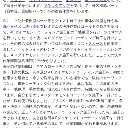
て磨き作業を行います。
ブラックアップ
を使用して、外装樹脂パーツ
（窓枠等、黒樹脂パーツ）等の塗布作業を行います。
次に、上記外装樹脂パーツ等とクエスト施工後の車体の脱脂を行う為、
洗う幸せ
又は
洗う幸せプレミアム
の洗浄作業は
ゴールドクロス
を使用し
て、4Cダイヤモンドコーティング施工前の下地処理を行い、水ですすぎ
を行いました。その後、４Ｃダイヤモンドコーティング施工を行いまし
た。その後の拭き取りに赤いプロ仕様高級クロス・
スムース
を使用致し
ました。ヘッドライトのレンズ・ドアのサイドバイザー・テールレンズ
も、４Ｃダイヤモンドコーティング施工を行いました。ここまでの洗車
作業時間は約1時間20分かかりました。
表記の作業時間は、全てカローラ等クラス目安・参考・車の状態・大き
さ・作業の状況・洗車及び４Cダイヤモンドコーティング施工を、初めて
使用する場合と、今まで洗車を行っている場合でも、以前のカーワック
ス又は、市販コーティング剤と施工方法が、異なる為、この事前の洗
車・下地処理・手作業他、慣れない洗車作業で、時間がかかる場合があ
ります。自分も初めて４Ｃダイヤモンドコーティング施工を、行いまし
たが、以前使用致しました、ブリスX・現在施工中のFACE施工前の、各
種・洗車・下地処理の方法が、今までと変わらないので、添付の説明書
を読んで、正しく４Cダイヤモンドコーティング施工を行ったら、施工ム
ラはありません。あとは数回４Cダイヤモンドコーティング施工を、行う
事と、使い慣れている他等の違いで、作業時間が変わる事があります。