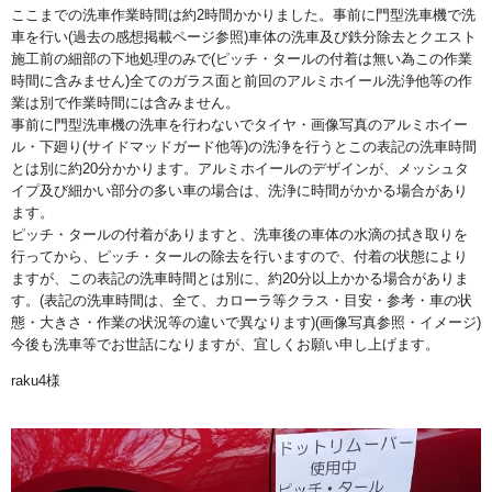
ここまでの洗車作業時間は約2時間かかりました。事前に門型洗車機で洗
車を行い(過去の感想掲載ページ参照)車体の洗車及び鉄分除去とクエスト
施工前の細部の下地処理のみで(ピッチ・タールの付着は無い為この作業
時間に含みません)全てのガラス面と前回のアルミホイール洗浄他等の作
業は別で作業時間には含みません。
事前に門型洗車機の洗車を行わないでタイヤ・画像写真のアルミホイー
ル・下廻り(サイドマッドガード他等)の洗浄を行うとこの表記の洗車時間
とは別に約20分かかります。アルミホイールのデザインが、メッシュタ
イプ及び細かい部分の多い車の場合は、洗浄に時間がかかる場合があり
ます。
ピッチ・タールの付着がありますと、洗車後の車体の水滴の拭き取りを
行ってから、ピッチ・タールの除去を行いますので、付着の状態により
ますが、この表記の洗車時間とは別に、約20分以上かかる場合がありま
す。(表記の洗車時間は、全て、カローラ等クラス・目安・参考・車の状
態・大きさ・作業の状況等の違いで異なります)(画像写真参照・イメージ)
今後も洗車等でお世話になりますが、宜しくお願い申し上げます。
raku4様