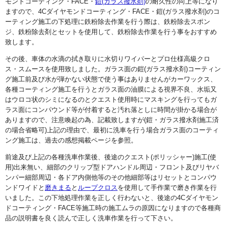
モンドコーティング・FACE・
鎧(ガラス撥水剤)
の耐久性の向上等になり
ますので、4Cダイヤモンドコーティング・FACE・鎧(ガラス撥水剤)のコ
ーティング施工の下処理に鉄粉除去作業を行う際は、鉄粉除去スポン
ジ、鉄粉除去剤とセットを使用して、鉄粉除去作業を行う事をおすすめ
致します。
その後、車体の水滴の拭き取りに水切りワイパーとプロ仕様高級クロ
ス・スムースを使用致しました。ガラス面の鎧(ガラス撥水剤)コーティン
グ施工前及び水が弾かない状態で使う事はありませんがカーワックス、
各種コーティング施工を行うとガラス面の油膜による視界不良、水垢又
はウロコ状のシミになるのとクエスト使用時にマスキングを行ってもガ
ラス面にコンパウンド等が付着すると汚れ落としに時間が掛かる場合が
ありますので、注意喚起の為、記載致しますが(鎧・ガラス撥水剤施工済
の場合省略可)上記の理由で、最初に洗車を行う場合ガラス面のコーティ
ング施工は、過去の感想掲載ページを参照。
前途及び上記の各種洗車作業後、後途のクエスト(ポリッシャー)施工(使
用)出来無い、細部のクリップ型ドアハンドル周辺・フロント及びリヤバ
ンパー細部周辺・各ドア内側他等のその他細部等はリセットとコンパウ
ンドワイドと
磨きまる
と
ループクロス
を使用して手作業で磨き作業を行
いました。この下地処理作業を正しく行わないと、後途の4Cダイヤモン
ドコーティング・FACE等施工時の施工ムラの原因になりますので各種商
品の説明書を良く読んで正しく洗車作業を行って下さい。