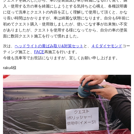
クエストを購入したから、車の塗装面及び車が綺麗になるので無く、購
入・使用する方の車を綺麗にしようとする気持ちと心構え、各種説明書
に従って洗車とクエストの内容を正しく理解して使用して頂くと、かな
り長い時間はかかりますが、車は綺麗な状態になります。自分も6年前に
初めてクエスト購入・使用致しましたが、使いこなす事が出来無い不安
がありましたが、クエストを使用する様になってから、自分の車の塗装
面に数回クエスト施工を行って慣れました。
次は、
ヘッドライトの黄ばみ取り&対策セット
と、
４Ｃダイヤモンド
コー
ティング施工と、
FACE
再施工を行います。
今後も洗車等でお世話になりますが、宜しくお願い申し上げます。
raku4様