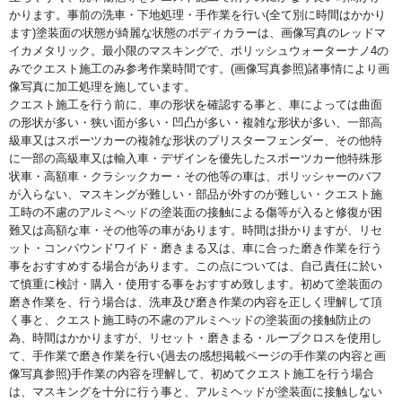
かります。事前の洗車・下地処理・手作業を行い(全て別に時間はかかり
ます)塗装面の状態が綺麗な状態のボディカラーは、画像写真のレッドマ
イカメタリック。最小限のマスキングで、ポリッシュウォーターナノ4の
みでクエスト施工のみ参考作業時間です。(画像写真参照)諸事情により画
像写真に加工処理を施しています。
クエスト施工を行う前に、車の形状を確認する事と、車によっては曲面
の形状が多い・狭い面が多い・凹凸が多い・複雑な形状が多い、一部高
級車又はスポーツカーの複雑な形状のブリスターフェンダー、その他特
に一部の高級車又は輸入車・デザインを優先したスポーツカー他特殊形
状車・高額車・クラシックカー・その他等の車は、ポリッシャーのバフ
が入らない、マスキングが難しい・部品が外すのが難しい・クエスト施
工時の不慮のアルミヘッドの塗装面の接触による傷等が入ると修復が困
難又は高額な車・その他等の車があります。時間は掛かりますが、リセ
ット・コンパウンドワイド・磨きまる又は、車に合った磨き作業を行う
事をおすすめする場合があります。この点については、自己責任に於い
て慎重に検討・購入・使用する事をおすすめ致します。初めて塗装面の
磨き作業を、行う場合は、洗車及び磨き作業の内容を正しく理解して頂
く事と、クエスト施工時の不慮のアルミヘッドの塗装面の接触防止の
為、時間はかかりますが、リセット・磨きまる・ループクロスを使用し
て、手作業で磨き作業を行い(過去の感想掲載ページの手作業の内容と画
像写真参照)手作業の内容を理解して、初めてクエスト施工を行う場合
は、マスキングを十分に行う事と、アルミヘッドが塗装面に接触しない