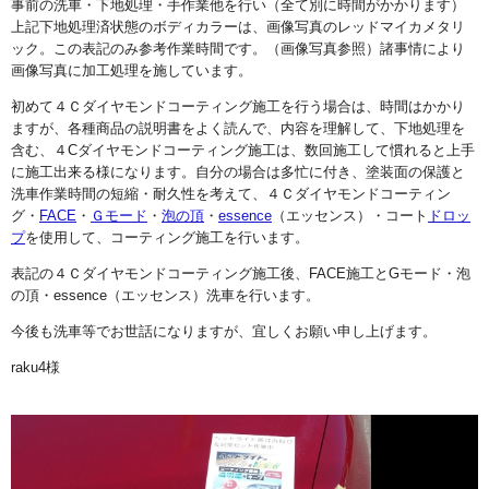
事前の洗車・下地処理・手作業他を行い（全て別に時間がかかります）
上記下地処理済状態のボディカラーは、画像写真のレッドマイカメタリ
ック。この表記のみ参考作業時間です。（画像写真参照）諸事情により
画像写真に加工処理を施しています。
初めて４Ｃダイヤモンドコーティング施工を行う場合は、時間はかかり
ますが、各種商品の説明書をよく読んで、内容を理解して、下地処理を
含む、４Cダイヤモンドコーティング施工は、数回施工して慣れると上手
に施工出来る様になります。自分の場合は多忙に付き、塗装面の保護と
洗車作業時間の短縮・耐久性を考えて、４Ｃダイヤモンドコーティン
グ・
FACE
・
Ｇモード
・
泡の頂
・
essence
（エッセンス）・コート
ドロッ
プ
を使用して、コーティング施工を行います。
表記の４Ｃダイヤモンドコーティング施工後、FACE施工とGモード・泡
の頂・essence（エッセンス）洗車を行います。
今後も洗車等でお世話になりますが、宜しくお願い申し上げます。
raku4様