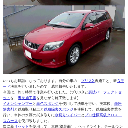
いつもお世話になっております。自分の車の、
ブリスX
再施工と、新
Ｇモ
ード
洗車を行いましたので、感想報告いたします。
今回は、約３時間で作業を行いました。(ブリスXと
裏技パーフェクトセ
ット
を、
裏技施工書
を見ながら施工致します)
イオンシャンプー
と
黒色スポンジ
を使用して洗車を行い、洗車後、
鉄粉
除去剤
と鉄粉取り粘土と
鉄粉除去スポンジ
を使用して、鉄粉除去作業を
行い、車体の水滴の拭き取りに
水切りワイパー
と
プロ仕様高級クロス
スムース
を使用致しました。
次に新
リセット
を使用して、車体(塗装面）、ヘッドライト、テールラン