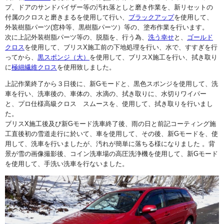
プ、ドアのサンドバイザー等の汚れ落としと磨き作業を、新リセットの
付属のクロスと磨きまるを使用して行い、
ブラックアップ
を使用して、
外装樹脂パーツ(窓枠等、黒樹脂パーツ）等の、塗布作業を行います。
次に上記外装樹脂パーツ等の、脱脂を、行う為、
洗う幸せ
と、
ゴールド
クロス
を使用して、ブリスX施工前の下地処理を行い、水で、すすぎを行
ってから、
黒スポンジ（大）
を使用して、ブリスX施工を行い、拭き取り
に
極細繊維クロス
を使用致しました。
上記作業終了から３日後に、新Gモードと、黒色スポンジを使用して、洗
車を行い、洗車後の、車体の、水滴の、拭き取りに、水切りワイパー
と、プロ仕様高級クロス スムースを、使用して、拭き取りを行いまし
た。
ブリスX施工後及び新Gモード洗車終了後、雨の日と前記コーティング施
工直後初の雪道走行に於いて、車を使用して、その後、新Gモードを、使
用して、洗車を行いましたが、汚れが簡単に落ちる様になりました 。背
景が雪の画像撮影後、コイン洗車場の高圧洗浄機を使用して、新Gモード
を使用して、手洗い洗車を行ないました。