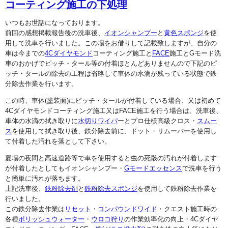
コーティング施工の下処理
いつもお世話になっております。
前回の感想掲載報告後の洗車後、
イオンシャンプー
と
黄色スポンジ
を使
用して洗車を行いました。この場をお借りして記載致しますが、自分の
車は今までの
4Cダイヤモンド
コーティング施工と
FACE
施工とGモード洗
車のおかげでピッチ・タール等の付着ほとんどありませんので下記のピ
ッチ・タールの除去の工程は省略して車体の水滴が残っている状態で鉄
分除去作業を行います。
この時、車体(塗装面)にピッチ・タールが付着している場合、又は初めて
4Cダイヤモンドコーティング施工又はFACE施工を行う場合は、洗車後、
車体の水滴の拭き取りに
水切りワイパ
ーとプロ仕様高級クロス・
スムー
ス
を使用して拭き取り後、鉄分除去前に、ドット・リムーバーを使用し
て付着した汚れを落として下さい。
夏場の夜間と高速道路等で車を使用すると虫の死骸の汚れが付着します
が付着したとしてもイオンシャンプー・
Gモードエッセンス
で洗車を行う
と簡単に汚れが落ちます。
上記洗車後、
鉄粉除去剤
と
鉄粉除去スポンジ
を使用して鉄粉除去作業を
行いました。
この鉄分除去作業は
リセット
・
コンパウンドワイド
・クエスト施工時の
各種
ポリッシュウォーター
・
ウロコ狩り
の作業効率化の向上・4Cダイヤ