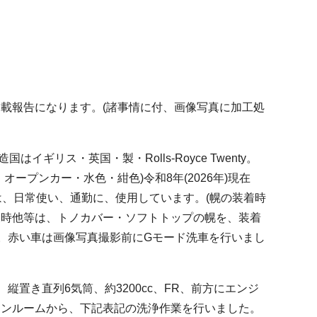
。
載報告になります。(諸事情に付、画像写真に加工処
国はイギリス・英国・製・Rolls-Royce Twenty。
オープンカー・水色・紺色)令和8年(2026年)現在
は、日常使い、通勤に、使用しています。(幌の装着時
天時他等は、トノカバー・ソフトトップの幌を、装着
す。赤い車は画像写真撮影前にGモード洗車を行いまし
縦置き直列6気筒、約3200cc、FR、前方にエンジ
ジンルームから、下記表記の洗浄作業を行いました。