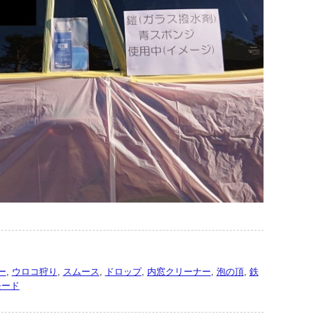
ー
,
ウロコ狩り
,
スムース
,
ドロップ
,
内窓クリーナー
,
泡の頂
,
鉄
モード