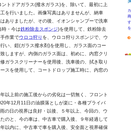
ロントドアガラス(撥水ガラス)を、除いて、最初に上
施工を行いました。画像写真はありませんが、納車
れはありましたが、その後、イオンシャンプーで洗車
当時・今は
鉄粉除去スポンジ
)を使用して、鉄粉除去
、手作業で
ウロコ狩り
を、ウロコ狩りスポンジで、ウ
行い、鎧(ガラス撥水剤)を使用し、ガラス面のコー
複致しますが、内側のガラス面は、初めに、内窓クリ
補修ガラスクリーナーを使用後、洗車後の、拭き取り
ムースを使用して、コートドロップ施工時に、内窓の
５年以上前の施工後からの劣化は一切無く、フロント
20年12月11日の油膜落としが楽に・各種プライバ
日の雨の日の視界は良好・以後、５年以上、今回の、ウ
ったのと、今の車は、中古車で購入後、９年経過して
数年以内に、中古車で車を購入後、安全面と視界確保