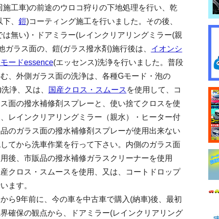
回施工車)の前途のウロコ狩りの下地処理を行い、乾
以下、
鎧
)コーティング施工を行いました。その後、
は無い)・ドアミラー(レインクリアリングミラー(親
他ガラス面の、鎧(ガラス撥水剤)施行後は、
イオンシ
モードessence
(エッセンス)洗浄を行いました。普段
む、外側ガラス面の洗浄は、各種Gモード・泡の
ス)洗浄、又は、
国産クロス・スムース
を使用して、コ
ラス面の撥水補修剤スプレーと、使い捨てクロスを使
は、レインクリアリングミラー（親水）・ヒーター付
販品のガラス面の撥水補修剤スプレーが使用出来ない
認してから洗車作業を行って下さい。内側のガラス面
使用後、市販品の撥水補修ガラスクリーナーを使用
国産クロス・スムースを使用、又は、コートドロップ
行います。
から9年前に、今の車を中古車で購入(納車)後、最初
界確保の観点から、ドアミラー(レインクリアリング