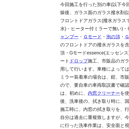
今回施工を行った別の車(以下今
燥後、ガラス面のガラス撥水剤(
フロントドアガラス(撥水ガラスで
水)・ヒーター付ミラーで無い)・
ャンプー
・
Ｇモード
・
泡の頂
・
Ｇ
のフロントドアの撥水ガラスを含
頂・Gモードessence(エッセン
ート
ドロップ
施工、市販品のガ
用して行います。車種によって
ミラー装着車の場合は、鎧、市
ので、要自車の車両取説書で確
は、初めに、
内窓クリーナー
を
後、洗車後の、拭き取り時に、
施工時に、内窓の拭き取りを、
自分は過去に重複致しますが、今
に行った洗車作業は、安全面と視