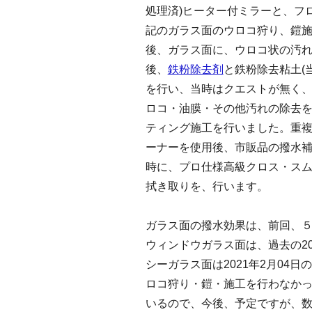
処理済)ヒーター付ミラーと、フ
記のガラス面のウロコ狩り、鎧
後、ガラス面に、ウロコ状の汚
後、
鉄粉除去剤
と鉄粉除去粘土(
を行い、当時はクエストが無く
ロコ・油膜・その他汚れの除去を
ティング施工を行いました。重
ーナーを使用後、市販品の撥水
時に、プロ仕様高級クロス・ス
拭き取りを、行います。
ガラス面の撥水効果は、前回、
ウィンドウガラス面は、過去の20
シーガラス面は2021年2月04
ロコ狩り・鎧・施工を行わなか
いるので、今後、予定ですが、