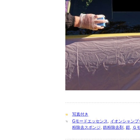
写真付き
Gモードエッセンス
,
イオンシャンプ
粉除去スポンジ
,
鉄粉除去剤
,
鎧
,
Ｇ