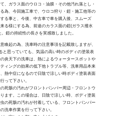
して、ガラス面のウロコ・油膜・その他汚れ落とし・
ある為、今回施工車で、ウロコ狩り・鎧・施工他等の
習する事と、今後、中古車で車を購入後、スムーズ
来る様にする為、前途のカラス面の鎧(ガラス撥水
た。鎧の持続性の長さを実感致しました。
注意喚起の為、洗車時の注意事項を記載致しますが、
あると思っていても、気温の高い時のボディの塗装表
時の炎天下の洗車は、熱によるウォータースポットや
ーティングの効果の低下他トラブル等、洗車用品本来
く、熱中症になるので日陰で涼しい時ボディ塗装表面
を行って下さい。
虫の死骸の汚れがフロントバンパー周辺・フロントウ
あります。この場合は、日陰で涼しい時、ボディ塗装
、虫の死骸の汚れが付着している、フロントバンパー
スの洗車作業を行って下さい。